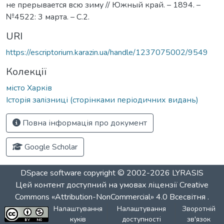
не прерывается всю зиму // Южный край. – 1894. –
№4522: 3 марта. – С.2.
URI
https://escriptorium.karazin.ua/handle/1237075002/9549
Колекції
місто Харків
Історія залізниці (сторінками періодичних видань)
Повна інформація про документ
Google Scholar
DSpace software
copyright © 2002-2026
LYRASIS
Цей контент доступний на умовах ліцензії
Creative
Commons «Attribution-NonCommercial» 4.0 Всесвітня
.
Налаштування
Налаштування
Зворотній
куків
доступності
зв'язок