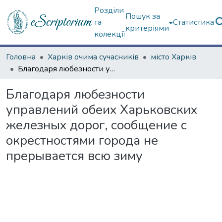
Розділи
Пошук за
та
Статистика
критеріями
колекції
Головна
Харків очима сучасників
місто Харків
Благодаря любезности управлений обеих Харьковских железных дорог, сообщение с окрестностями города не прерывается всю зиму
Благодаря любезности
управлений обеих Харьковских
железных дорог, сообщение с
окрестностями города не
прерывается всю зиму