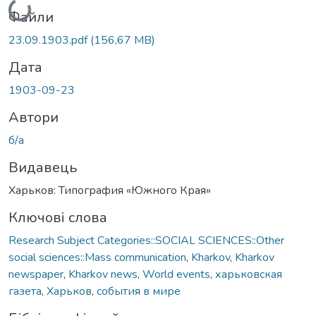
Файли
23.09.1903.pdf
(156,67 MB)
Дата
1903-09-23
Автори
б/а
Видавець
Харьков: Типография «Южного Края»
Ключові слова
Research Subject Categories::SOCIAL SCIENCES::Other
social sciences::Mass communication
,
Kharkov
,
Kharkov
newspaper
,
Kharkov news
,
World events
,
харьковская
газета
,
Харьков
,
события в мире