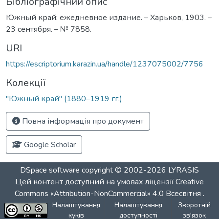
Бібліографічний опис
Южный край: ежедневное издание. – Харьков, 1903. –
23 сентября. – № 7858.
URI
https://escriptorium.karazin.ua/handle/1237075002/7756
Колекції
"Южный край" (1880–1919 гг.)
Повна інформація про документ
Google Scholar
DSpace software
copyright © 2002-2026
LYRASIS
Цей контент доступний на умовах ліцензії
Creative
Commons «Attribution-NonCommercial» 4.0 Всесвітня
.
Налаштування
Налаштування
Зворотній
куків
доступності
зв'язок