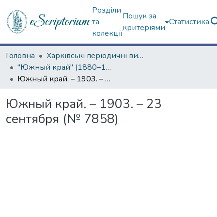
Розділи
Пошук за
та
Статистика
критеріями
колекції
Головна
Харківські періодичні видання
"Южный край" (1880–1919 гг.)
Южный край. – 1903. – 23 сентября (№ 7858)
Южный край. – 1903. – 23
сентября (№ 7858)
Вантажиться...