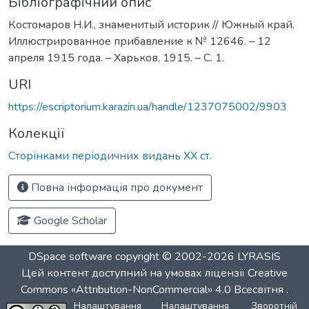
Бібліографічний опис
Костомаров Н.И., знаменитый историк // Южный край.
Иллюстрированное прибавление к № 12646. – 12
апреля 1915 года. – Харьков, 1915. – С. 1.
URI
https://escriptorium.karazin.ua/handle/1237075002/9903
Колекції
Сторінками періодичних видань ХХ ст.
Повна інформація про документ
Google Scholar
DSpace software
copyright © 2002-2026
LYRASIS
Цей контент доступний на умовах ліцензії
Creative
Commons «Attribution-NonCommercial» 4.0 Всесвітня
.
Налаштування
Налаштування
Зворотній