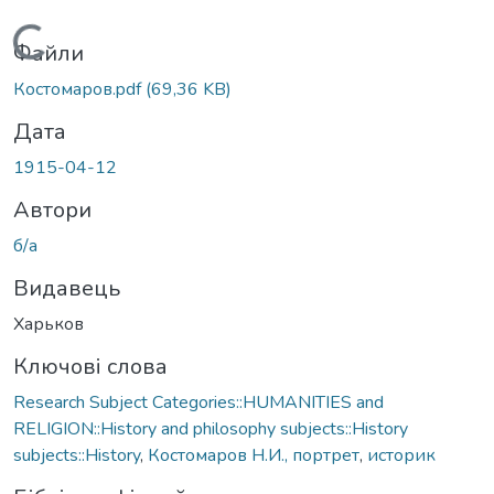
Вантажиться...
Файли
Костомаров.pdf
(69,36 KB)
Дата
1915-04-12
Автори
б/а
Видавець
Харьков
Ключові слова
Research Subject Categories::HUMANITIES and
RELIGION::History and philosophy subjects::History
subjects::History
,
Костомаров Н.И., портрет
,
историк