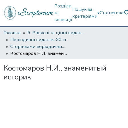
Розділи
Пошук за
та
Статистика
критеріями
колекції
Головна
9. Рідкісні та цінні видання
Періодичні видання ХХ ст.
Сторінками періодичних видань ХХ ст.
Костомаров Н.И., знаменитый историк
Костомаров Н.И., знаменитый
историк