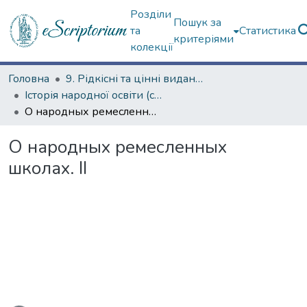
Розділи
Пошук за
та
Статистика
критеріями
колекції
Головна
9. Рідкісні та цінні видання
Історія народної освіти (сторінками періодичних видань)
О народных ремесленных школах. ІІ
О народных ремесленных
школах. ІІ