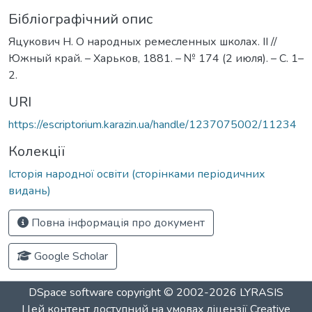
Бібліографічний опис
Яцукович Н. О народных ремесленных школах. ІІ //
Южный край. – Харьков, 1881. – № 174 (2 июля). – С. 1–
2.
URI
https://escriptorium.karazin.ua/handle/1237075002/11234
Колекції
Історія народної освіти (сторінками періодичних
видань)
Повна інформація про документ
Google Scholar
DSpace software
copyright © 2002-2026
LYRASIS
Цей контент доступний на умовах ліцензії
Creative