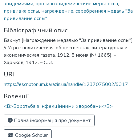
эпидемиями
,
противоэпидемические меры
,
оспа
,
прививка оспы
,
награждение
,
серебренная медаль "За
прививание оспы"
Бібліографічний опис
Бахмут [Награждение медалью "За прививание оспы"]
// Утро : политическая, общественная, литературная и
экономическая газета. 1912, 5 июня (№ 1665). –
Харьков, 1912. – С. 3.
URI
https://escriptorium.karazin.ua/handle/1237075002/9317
Колекції
<B>Боротьба з інфекційними хворобами</B>
Повна інформація про документ
Google Scholar