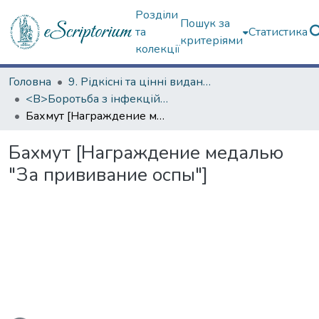
Розділи
Пошук за
та
Статистика
критеріями
колекції
Головна
9. Рідкісні та цінні видання
<B>Боротьба з інфекційними хворобами</B>
Бахмут [Награждение медалью "За прививание оспы"]
Бахмут [Награждение медалью
"За прививание оспы"]