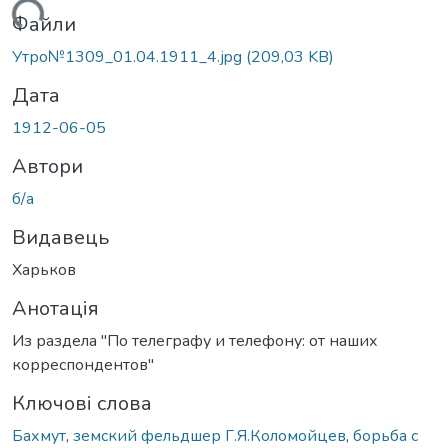
житься...
Файли
Утро№1309_01.04.1911_4.jpg
(209,03 KB)
Дата
1912-06-05
Автори
б/а
Видавець
Харьков
Анотація
Из раздела "По телеграфу и телефону: от наших
корреспондентов"
Ключові слова
Бахмут
,
земский фельдшер Г.Я.Коломойцев
,
борьба с