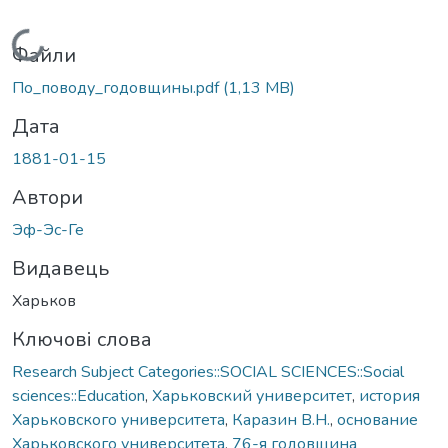
Вантажиться...
Файли
По_поводу_годовщины.pdf
(1,13 MB)
Дата
1881-01-15
Автори
Эф-Эс-Ге
Видавець
Харьков
Ключові слова
Research Subject Categories::SOCIAL SCIENCES::Social
sciences::Education
,
Харьковский университет
,
история
Харьковского университета
,
Каразин В.Н.
,
основание
Харьковского университета
,
76-я годовщина