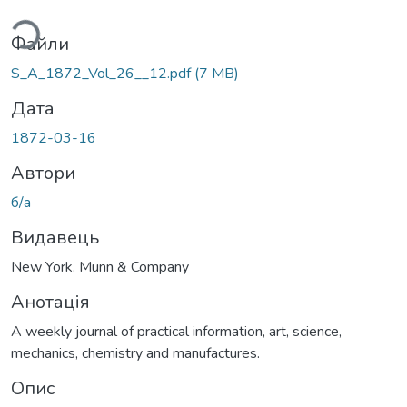
ься...
Файли
S_A_1872_Vol_26__12.pdf
(7 MB)
Дата
1872-03-16
Автори
б/а
Видавець
New York. Munn & Company
Анотація
A weekly journal of practical information, art, science,
mechanics, chemistry and manufactures.
Опис