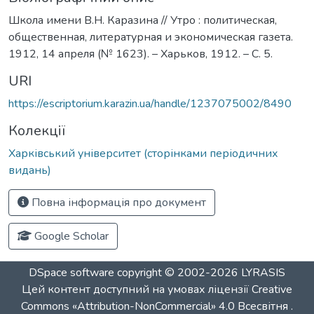
Школа имени В.Н. Каразина // Утро : политическая,
общественная, литературная и экономическая газета.
1912, 14 апреля (№ 1623). – Харьков, 1912. – С. 5.
URI
https://escriptorium.karazin.ua/handle/1237075002/8490
Колекції
Харківський університет (сторінками періодичних
видань)
Повна інформація про документ
Google Scholar
DSpace software
copyright © 2002-2026
LYRASIS
Цей контент доступний на умовах ліцензії
Creative
Commons «Attribution-NonCommercial» 4.0 Всесвітня
.