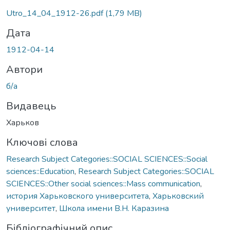
антажиться...
Utro_14_04_1912-26.pdf
(1,79 MB)
Дата
1912-04-14
Автори
б/а
Видавець
Харьков
Ключові слова
Research Subject Categories::SOCIAL SCIENCES::Social
sciences::Education
,
Research Subject Categories::SOCIAL
SCIENCES::Other social sciences::Mass communication
,
история Харьковского университета
,
Харьковский
университет
,
Школа имени В.Н. Каразина
Бібліографічний опис