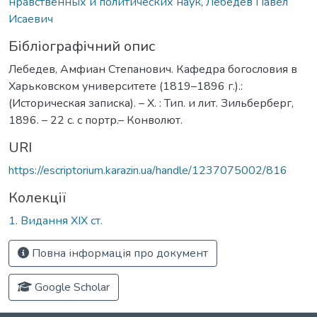
нравственных и политических наук
,
Лебедев Павел
Исаевич
Бібліографічний опис
Лебедев, Амфиан Степанович. Кафедра богословия в
Харьковском университете (1819–1896 г.).:
(Историческая записка). – Х. : Тип. и лит. Зильберберг,
1896. – 22 с. с портр.– Конволют.
URI
https://escriptorium.karazin.ua/handle/1237075002/816
Колекції
1. Видання ХІХ ст.
Повна інформація про документ
Google Scholar