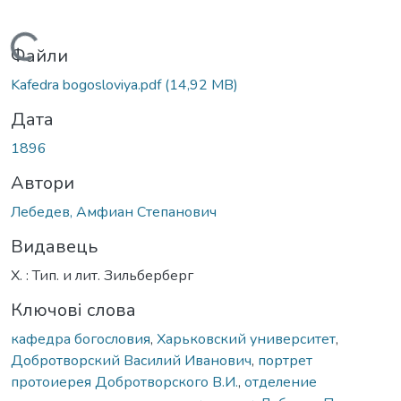
Вантажиться...
Файли
Kafedra bogosloviya.pdf
(14,92 MB)
Дата
1896
Автори
Лебедев, Амфиан Степанович
Видавець
Х. : Тип. и лит. Зильберберг
Ключові слова
кафедра богословия
,
Харьковский университет
,
Добротворский Василий Иванович
,
портрет
протоиерея Добротворского В.И.
,
отделение