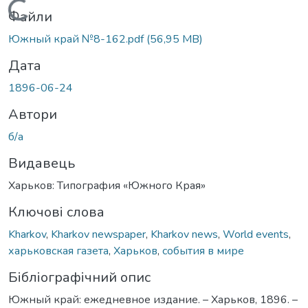
Вантажиться...
Файли
Южный край №8-162.pdf
(56,95 MB)
Дата
1896-06-24
Автори
б/а
Видавець
Харьков: Типография «Южного Края»
Ключові слова
Kharkov
,
Kharkov newspaper
,
Kharkov news
,
World events
,
харьковская газета
,
Харьков
,
события в мире
Бібліографічний опис
Южный край: ежедневное издание. – Харьков, 1896. –