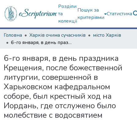
Розділи
Пошук за
та
Статистика
критеріями
колекції
Головна
Харків очима сучасників
місто Харків
6-го января, в день праздника Крещения, после божественной литургии, совершенной в Харьковском кафедральном соборе, был крестный ход на Иордань, где отслужено было молебствие с водосвятием
6-го января, в день праздника
Крещения, после божественной
литургии, совершенной в
Харьковском кафедральном
соборе, был крестный ход на
Иордань, где отслужено было
молебствие с водосвятием