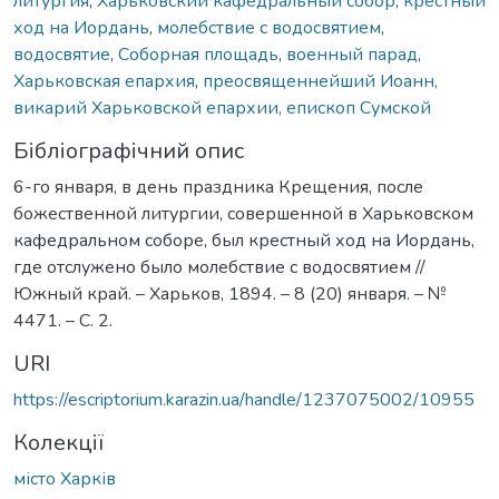
литургия
,
Харьковский кафедральный собор
,
крестный
ход на Иордань
,
молебствие с водосвятием
,
водосвятие
,
Соборная площадь
,
военный парад
,
Харьковская епархия
,
преосвященнейший Иоанн,
викарий Харьковской епархии, епископ Сумской
Бібліографічний опис
6-го января, в день праздника Крещения, после
божественной литургии, совершенной в Харьковском
кафедральном соборе, был крестный ход на Иордань,
где отслужено было молебствие с водосвятием //
Южный край. – Харьков, 1894. – 8 (20) января. – №
4471. – С. 2.
URI
https://escriptorium.karazin.ua/handle/1237075002/10955
Колекції
місто Харків