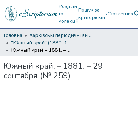
Розділи
Пошук за
та
Статистика
критеріями
колекції
Головна
Харківські періодичні видання
"Южный край" (1880–1919 гг.)
Южный край. – 1881. – 29 сентября (№ 259)
Южный край. – 1881. – 29
сентября (№ 259)
Вантажиться...