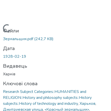
Вантажиться...
Файли
Зеркальщик.pdf
(242,7 KB)
Дата
1928-02-19
Видавець
Харків
Ключові слова
Research Subject Categories::HUMANITIES and
RELIGION::History and philosophy subjects::History
subjects::History of technology and industry
,
Харьков
,
Дмитриевская улица
,
«Красный зеркальщик»
,