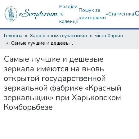
Розділи
Пошук за
та
Статистика
критеріями
колекції
Головна
Харків очима сучасників
місто Харків
Самые лучшие и дешевые зеркала имеются на вновь открытой государственной зеркальной фабрике «Красный зеркальщик» при Харьковском Комборьбезе
Самые лучшие и дешевые
зеркала имеются на вновь
открытой государственной
зеркальной фабрике «Красный
зеркальщик» при Харьковском
Комборьбезе