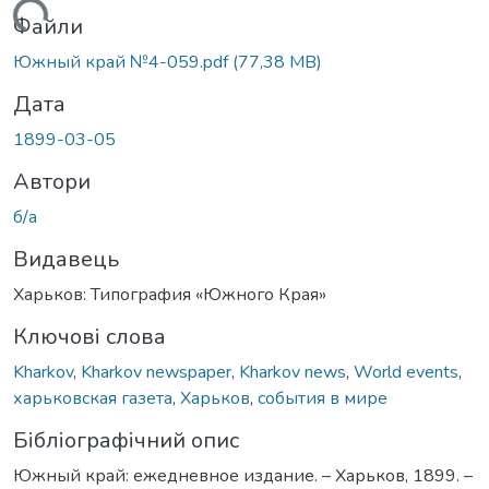
Вантажиться...
Файли
Южный край №4-059.pdf
(77,38 MB)
Дата
1899-03-05
Автори
б/а
Видавець
Харьков: Типография «Южного Края»
Ключові слова
Kharkov
,
Kharkov newspaper
,
Kharkov news
,
World events
,
харьковская газета
,
Харьков
,
события в мире
Бібліографічний опис
Южный край: ежедневное издание. – Харьков, 1899. –