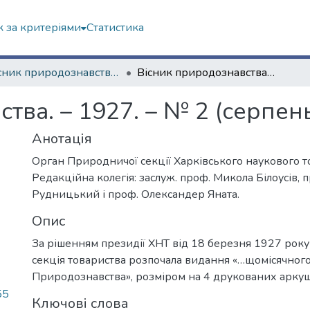
 за критеріями
Статистика
"Вісник природознавства" (1927–1929 рр.)
Вісник природознавства. – 1927. – № 2 (серпень)
тва. – 1927. – № 2 (серпен
Анотація
Орган Природничої секції Харківського наукового т
Редакційна колегія: заслуж. проф. Микола Білоусів, 
Рудницький і проф. Олександер Яната.
Опис
За рішенням президії ХНТ від 18 березня 1927 рок
секція товариства розпочала видання «…щомісячног
Природознавства», розміром на 4 друкованих аркуш
55
Ключові слова