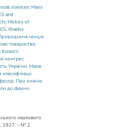
cial sciences::Mass
ES and
ts::History of
CES
,
Kharkiv
Природнича секція
ове товариство
,
біології
,
й конгрес
сть України
,
Мапа
 класифікації
офесор
,
Про хижих
али до фауни
вського наукового
, 1927. – № 2