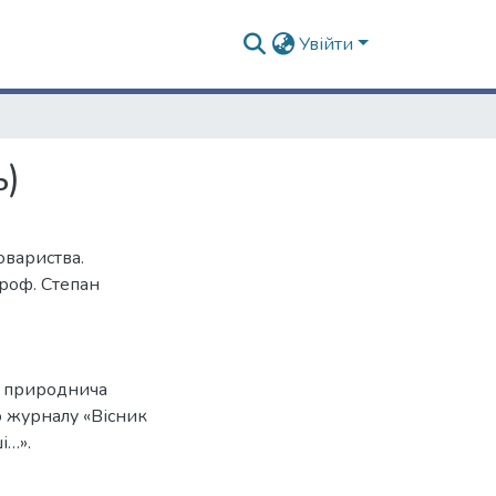
Увійти
ь)
овариства.
проф. Степан
у природнича
о журналу «Вісник
і…».