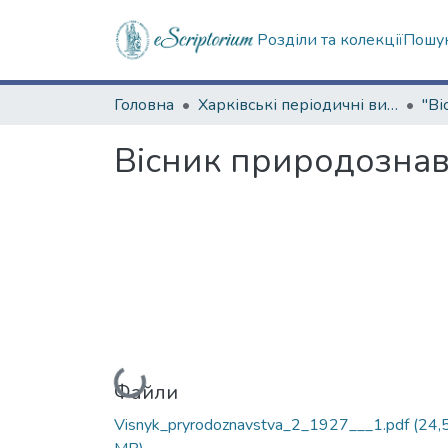
Розділи та колекції
Пошук
Головна
Харківські періодичні видання
Вісник природознавс
Вантажиться...
Файли
Visnyk_pryrodoznavstva_2_1927___1.pdf
(24,