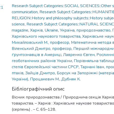
Research Subject Categories::SOCIAL SCIENCES::Other so
21
communication
,
Research Subject Categories::HUMANITI
RELIGION::History and philosophy subjects::History subjec
science
,
Research Subject Categories::NATURAL SCIEN
magazine
,
Харків
,
Ukraine
,
Україна
,
природознавство
,
Харківського наукового товариства
,
Харківське наук
Михайловський М., професор
,
Математична метода в 
Віленський Дмитро, професор
,
Перший міжнародни
ґрунтознавців в Америці
,
Лавренко Євген
,
Рослинні
геоботанічних районів України
,
Порівняльна таблиця
степів Європейської частини СРСР
,
Тарнані Іван, пр
птахів
,
Зайців Дмитро
,
Борсук на Запоріжжі (матері
України)
,
Процакевич М.
,
Дубняк К.
Бібліографічний опис
Вісник природознавства / Природнича секція Харкі
товариства. – Харків : Харківське наукове товариство
(серпень) . – С. 65–128.