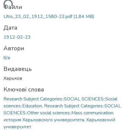
житься...
Файли
Utro_23_02_1912_1580-22.pdf
(1,84 MB)
Дата
1912-02-23
Автори
б/а
Видавець
Харьков
Ключові слова
Research Subject Categories::SOCIAL SCIENCES::Social
sciences::Education
,
Research Subject Categories::SOCIAL
SCIENCES::Other social sciences::Mass communication
,
история Харьковского университета
,
Харьковский
университет