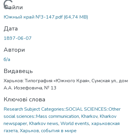
Вантажиться...
Файли
Южный край №3-147.pdf
(64,74 MB)
Дата
1897-06-07
Автори
б/а
Видавець
Харьков: Типография «Южного Края», Сумская ул., дом
А.А. Иозефовича, № 13
Ключові слова
Research Subject Categories::SOCIAL SCIENCES::Other
social sciences::Mass communication
,
Kharkov
,
Kharkov
newspaper
,
Kharkov news
,
World events
,
харьковская
газета
,
Харьков
,
события в мире