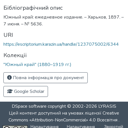
Бібліографічний опис
Южный край: ежедневное издание. – Харьков, 1897. –
7 июня. – № 5636.
URI
https://escriptorium.karazin.ua/handle/1237075002/6344
Колекції
"Южный край" (1880–1919 гг.)
Повна інформація про документ
Google Scholar
DSpace software
copyright © 2002-2026
LYRASIS
Цей контент доступний на умовах ліцензії
Creative
Commons «Attribution-NonCommercial» 4.0 Всесвітня
.
Налаштування
Налаштування
Зворотній