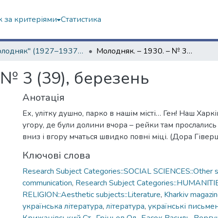
 за критеріями
Статистика
"Молодняк" (1927–1937 рр.)
Молодняк. – 1930. – № 3 (39), березень
 № 3 (39), березень
Анотація
Ех, улітку душно, парко в нашім місті… Ген! Наш Харкі
угору, де були долини вчора – рейки там прослались 
вниз і вгору мчаться швидко повні міці. (Дора Гіверц
Ключові слова
Research Subject Categories::SOCIAL SCIENCES::Other so
communication
,
Research Subject Categories::HUMANITI
RELIGION::Aesthetic subjects::Literature
,
Kharkiv magazi
українська література
,
література
,
українські письме