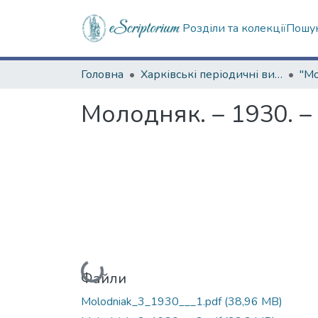
Розділи та колекції
Пошук
Головна
Харківські періодичні видання
Молодняк. – 1930. –
Вантажиться...
Файли
Molodniak_3_1930___1.pdf
(38,96 MB)