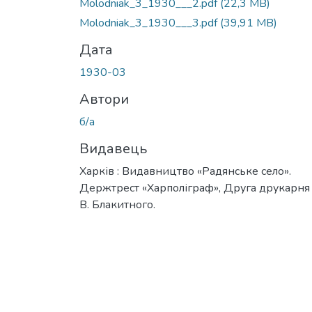
Molodniak_3_1930___2.pdf
(22,3 MB)
Molodniak_3_1930___3.pdf
(39,91 MB)
Дата
1930-03
Автори
б/а
Видавець
Харків : Видавництво «Радянське село».
Держтрест «Харполіграф», Друга друкарня 
В. Блакитного.