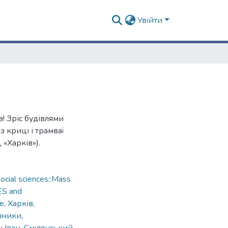
Увійти
в! Зріс будівлями
з криці і трамваї
 «Харків»).
cial sciences::Mass
ES and
ne
,
Харків
,
нники
,