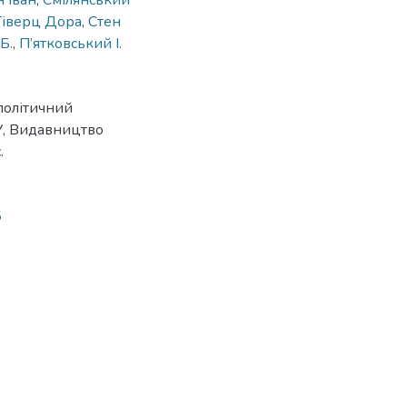
 Іван
,
Смілянський
Гіверц Дора
,
Стен
Б.
,
П’ятковський І.
політичний
У, Видавництво
.
5