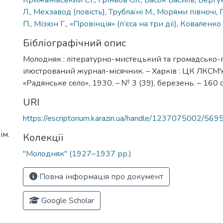
Крижанівський Ст.
,
Гріньов Ол.
,
Басок Василь
,
Вергун
Л.
,
Мехзавод (повість)
,
Трублаїні М.
,
Морями півночі
,
П.
,
Мізюн Г.
,
«Провінція» (п’єса на три дії)
,
Коваленко 
Бібліографічний опис
Молодняк : літературно-мистецький та громадсько-
ілюстрований журнал-місячник. – Харків : ЦК ЛКСМ
«Радянське село», 1930. – № 3 (39), березень. – 160 с
URI
https://escriptorium.karazin.ua/handle/1237075002/569
ім.
Колекції
"Молодняк" (1927–1937 рр.)
Повна інформація про документ
Google Scholar