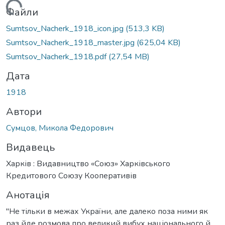
житься...
Файли
Sumtsov_Nacherk_1918_icon.jpg
(513,3 KB)
Sumtsov_Nacherk_1918_master.jpg
(625,04 KB)
Sumtsov_Nacherk_1918.pdf
(27,54 MB)
Дата
1918
Автори
Сумцов, Микола Федорович
Видавець
Харків : Видавництво «Союз» Харківського
Кредитового Союзу Кооперативів
Анотація
"Не тільки в межах України, але далеко поза ними як
раз йде розмова про великий вибух національного й