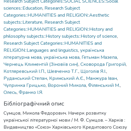
Research Subject Categories::SOCIAL SCIENCES::Social
sciences::Education
,
Research Subject
Categories::HUMANITIES and RELIGION::Aesthetic
subjects::Literature
,
Research Subject
Categories::HUMANITIES and RELIGION::History and
philosophy subjects::History subjects::History of science
,
Research Subject Categories::HUMANITIES and
RELIGION::Languages and linguistics
,
українська
літературна мова
,
українська мова
,
Гетьман Мазепа
,
Чернець Климентій (Зіновіїв син)
,
Сковорода Григорій
,
Котляревський І.П.
,
Шевченко Т.Г.
,
Щоголів Я.І.
,
Руданський Степан
,
Кримський А.Є.
,
Манжура Іван
,
Чупринка Грицько
,
Вороний Микола
,
Філянський М.
,
Олесь
,
Франко І.Я.
Бібліографічний опис
Сумцов, Микола Федорович. Начерк розвитку
української літературної мови / М. Ф. Сумцов. – Харків :
Видавництво «Союз» Харківського Кредитового Союзу