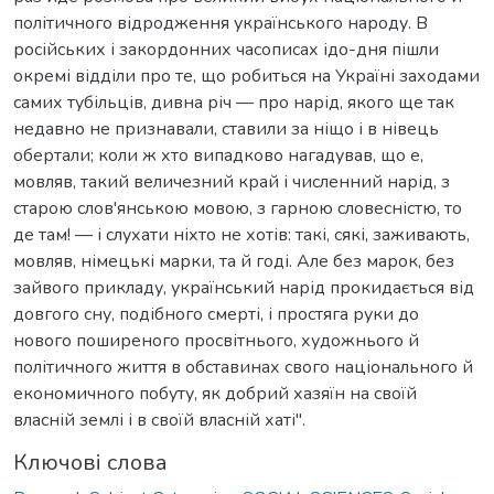
політичного відродження українського народу. В
російських і закордонних часописах ідо-дня пішли
окремі відділи про те, що робиться на Україні заходами
самих тубільців, дивна річ — про нарід, якого ще так
недавно не признавали, ставили за ніщо і в нівець
обертали; коли ж хто випадково нагадував, що е,
мовляв, такий величезний край і численний нарід, з
старою слов'янською мовою, з гарною словесністю, то
де там! — і слухати ніхто не хотів: такі, сякі, заживають,
мовляв, німецькі марки, та й годі. Але без марок, без
зайвого прикладу, український нарід прокидається від
довгого сну, подібного смерті, і простяга руки до
нового поширеного просвітнього, художнього й
політичного життя в обставинах свого національного й
економичного побуту, як добрий хазяїн на своїй
власній землі і в своїй власній хаті".
Ключові слова