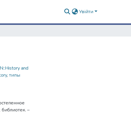
Увійти
::History and
tory
,
типы
постепенное
 библиотек. –