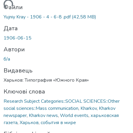
ажиться...
Файли
Yujniy Kray - 1906 - 4 - 6-8 .pdf
(42,58 MB)
Дата
1906-06-15
Автори
б/а
Видавець
Харьков: Типография «Южного Края»
Ключові слова
Research Subject Categories::SOCIAL SCIENCES::Other
social sciences::Mass communication
,
Kharkov
,
Kharkov
newspaper
,
Kharkov news
,
World events
,
харьковская
газета
,
Харьков
,
события в мире