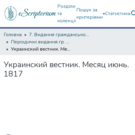
Розділи
Пошук за
та
Статистика
критеріями
колекції
Головна
7. Видання гражданського друку
Періодичні видання гр. друку
Украинский вестник. Месяц июнь. 1817
Украинский вестник. Месяц июнь.
1817
ться...