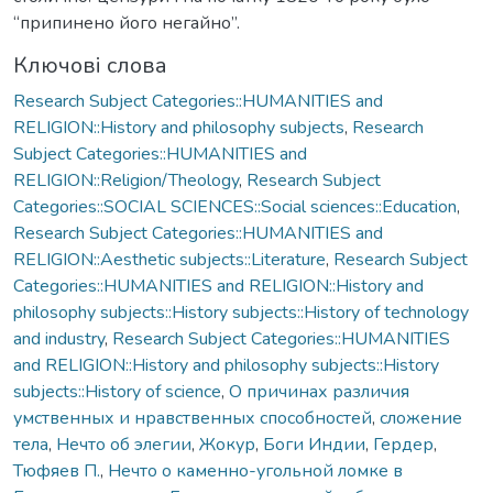
“припинено його негайно”.
Ключові слова
Research Subject Categories::HUMANITIES and
RELIGION::History and philosophy subjects
,
Research
Subject Categories::HUMANITIES and
RELIGION::Religion/Theology
,
Research Subject
Categories::SOCIAL SCIENCES::Social sciences::Education
,
Research Subject Categories::HUMANITIES and
RELIGION::Aesthetic subjects::Literature
,
Research Subject
Categories::HUMANITIES and RELIGION::History and
philosophy subjects::History subjects::History of technology
and industry
,
Research Subject Categories::HUMANITIES
and RELIGION::History and philosophy subjects::History
subjects::History of science
,
О причинах различия
умственных и нравственных способностей
,
сложение
тела
,
Нечто об элегии
,
Жокур
,
Боги Индии
,
Гердер
,
Тюфяев П.
,
Нечто о каменно-угольной ломке в