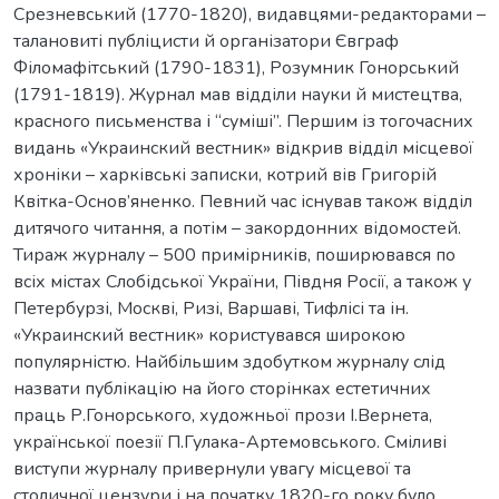
Срезневський (1770-1820), видавцями-редакторами –
талановиті публіцисти й організатори Євграф
Філомафітський (1790-1831), Розумник Гонорський
(1791-1819). Журнал мав відділи науки й мистецтва,
красного письменства і “суміші”. Першим із тогочасних
видань «Украинский вестник» відкрив відділ місцевої
хроніки – харківські записки, котрий вів Григорій
Квітка-Основ’яненко. Певний час існував також відділ
дитячого читання, а потім – закордонних відомостей.
Тираж журналу – 500 примірників, поширювався по
всіх містах Слобідської України, Півдня Росії, а також у
Петербурзі, Москві, Ризі, Варшаві, Тифлісі та ін.
«Украинский вестник» користувався широкою
популярністю. Найбільшим здобутком журналу слід
назвати публікацію на його сторінках естетичних
праць Р.Гонорського, художньої прози І.Вернета,
української поезії П.Гулака-Артемовського. Сміливі
виступи журналу привернули увагу місцевої та
столичної цензури і на початку 1820-го року було