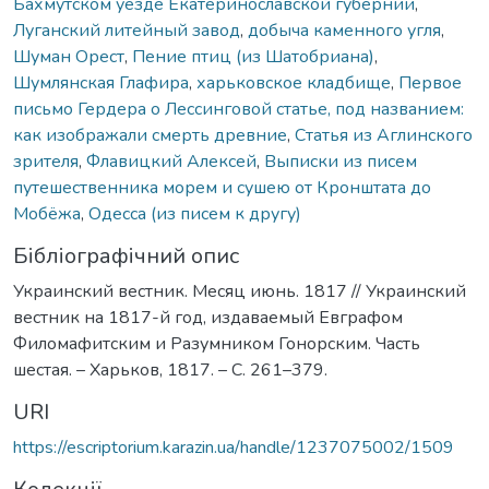
Бахмутском уезде Екатеринославской губернии
,
Луганский литейный завод
,
добыча каменного угля
,
Шуман Орест
,
Пение птиц (из Шатобриана)
,
Шумлянская Глафира
,
харьковское кладбище
,
Первое
письмо Гердера о Лессинговой статье, под названием:
как изображали смерть древние
,
Статья из Аглинского
зрителя
,
Флавицкий Алексей
,
Выписки из писем
путешественника морем и сушею от Кронштата до
Мобёжа
,
Одесса (из писем к другу)
Бібліографічний опис
Украинский вестник. Месяц июнь. 1817 // Украинский
вестник на 1817-й год, издаваемый Евграфом
Филомафитским и Разумником Гонорским. Часть
шестая. – Харьков, 1817. – С. 261–379.
URI
https://escriptorium.karazin.ua/handle/1237075002/1509