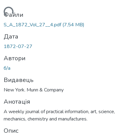
житься...
Файли
S_A_1872_Vol_27__4.pdf
(7,54 MB)
Дата
1872-07-27
Автори
б/а
Видавець
New York. Munn & Company
Анотація
A weekly journal of practical information, art, science,
mechanics, chemistry and manufactures.
Опис