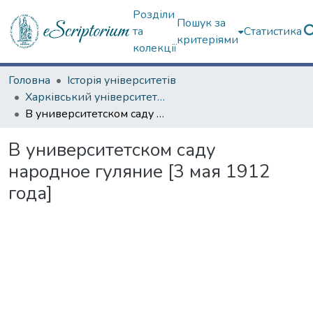
Розділи
Пошук за
та
Статистика
критеріями
колекції
Головна
Історія університетів
Харківський університет (сторінками періодичних видань)
В университетском саду народное гуляние [3 мая 1912 года]
В университетском саду
народное гуляние [3 мая 1912
года]