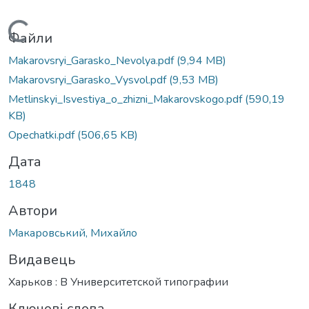
Вантажиться...
Файли
Makarovsryi_Garasko_Nevolya.pdf
(9,94 MB)
Makarovsryi_Garasko_Vysvol.pdf
(9,53 MB)
Metlinskyi_Isvestiya_o_zhizni_Makarovskogo.pdf
(590,19
KB)
Opechatki.pdf
(506,65 KB)
Дата
1848
Автори
Макаровський, Михайло
Видавець
Харьков : В Университетской типографии
Ключові слова