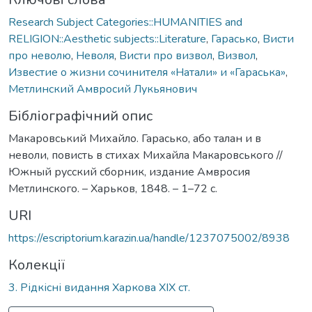
Research Subject Categories::HUMANITIES and
RELIGION::Aesthetic subjects::Literature
,
Гарасько
,
Висти
про неволю
,
Неволя
,
Висти про визвол
,
Визвол
,
Известие о жизни сочинителя «Натали» и «Гараська»
,
Метлинский Амвросий Лукьянович
Бібліографічний опис
Макаровський Михайло. Гарасько, або талан и в
неволи, повисть в стихах Михайла Макаровського //
Южный русский сборник, издание Амвросия
Метлинского. – Харьков, 1848. – 1–72 с.
URI
https://escriptorium.karazin.ua/handle/1237075002/8938
Колекції
3. Рідкісні видання Харкова ХІХ ст.