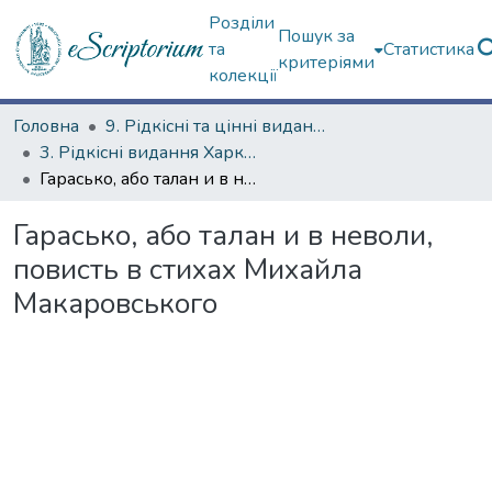
Розділи
Пошук за
та
Статистика
критеріями
колекції
Головна
9. Рідкісні та цінні видання
3. Рідкісні видання Харкова ХІХ ст.
Гарасько, або талан и в неволи, повисть в стихах Михайла Макаровського
Гарасько, або талан и в неволи,
повисть в стихах Михайла
Макаровського