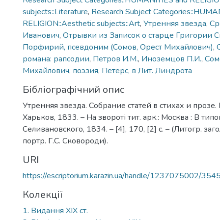
Research Subject Categories::HUMANITIES and RELIGION
subjects::Literature
,
Research Subject Categories::HUMA
RELIGION::Aesthetic subjects::Art
,
Утренняя звезда
,
Ср
Иванович
,
Отрывки из Записок о старце Григории 
Порфирий, псевдоним (Сомов, Орест Михайлович)
,
романа: рапсодии
,
Петров И.М.
,
Иноземцов П.И.
,
Сом
Михайлович
,
поэзия
,
Петерс, в Лит. Линдрота
Бібліографічний опис
Утренняя звезда. Собрание статей в стихах и прозе.
Xарьков, 1833. – На звороті тит. арк.: Москва : В тип
Селивановского, 1834. – [4], 170, [2] с. – (Литогр. заголо
портр. Г.С. Сковороди).
URI
https://escriptorium.karazin.ua/handle/1237075002/354
Колекції
1. Видання ХІХ ст.