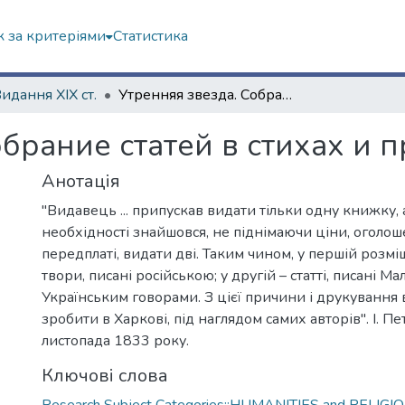
 за критеріями
Статистика
Видання ХІХ ст.
Утренняя звезда. Собрание статей в стихах и прозе. Книжка 1
брание статей в стихах и п
Анотація
"Видавець ... припускав видати тільки одну книжку, 
необхідності знайшовся, не піднімаючи ціни, оголош
передплаті, видати дві. Таким чином, у першій розмі
твори, писані російською; у другій – статті, писані М
Українським говорами. З цієї причини і друкування
зробити в Харкові, під наглядом самих авторів". І. Пе
листопада 1833 року.
Ключові слова