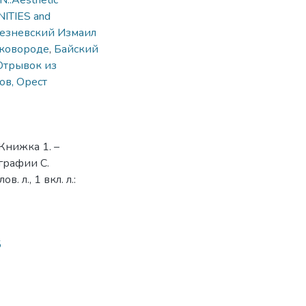
::Aesthetic
NITIES and
езневский Измаил
Сковороде
,
Байский
Отрывок из
ов, Орест
 Книжка 1. –
ографии С.
в. л., 1 вкл. л.:
5