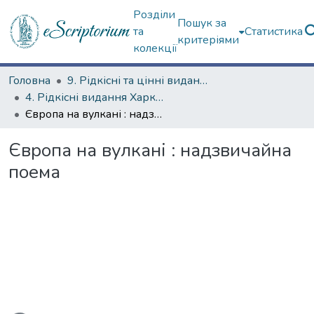
Розділи
Пошук за
та
Статистика
критеріями
колекції
Головна
9. Рідкісні та цінні видання
4. Рідкісні видання Харкова ХХ ст.
Європа на вулкані : надзвичайна поема
Європа на вулкані : надзвичайна
поема