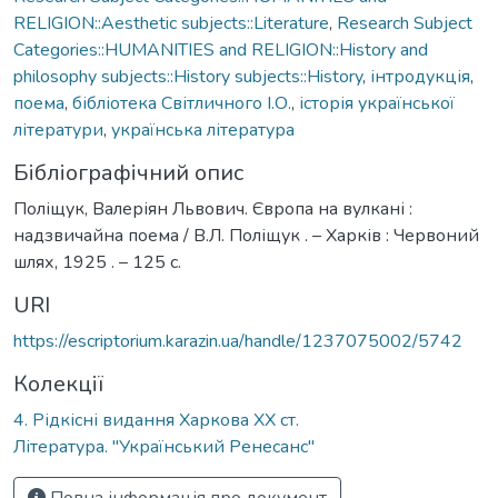
RELIGION::Aesthetic subjects::Literature
,
Research Subject
Categories::HUMANITIES and RELIGION::History and
philosophy subjects::History subjects::History
,
інтродукція
,
поема
,
бібліотека Світличного І.О.
,
історія української
літератури
,
українська література
Бібліографічний опис
Поліщук, Валеріян Львович. Європа на вулкані :
надзвичайна поема / В.Л. Поліщук . – Харків : Червоний
шлях, 1925 . – 125 с.
URI
https://escriptorium.karazin.ua/handle/1237075002/5742
Колекції
4. Рідкісні видання Харкова ХХ ст.
Література. "Український Ренесанс"
Повна інформація про документ