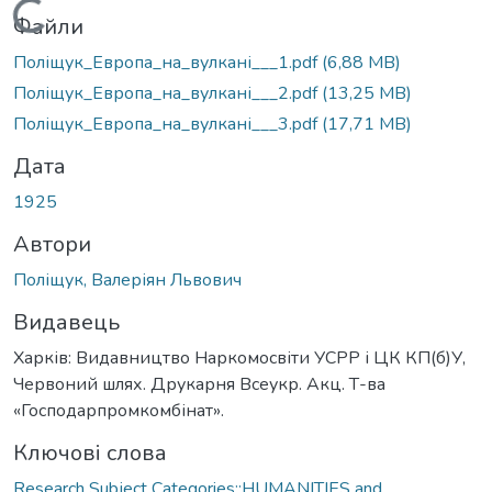
Вантажиться...
Файли
Поліщук_Европа_на_вулкані___1.pdf
(6,88 MB)
Поліщук_Европа_на_вулкані___2.pdf
(13,25 MB)
Поліщук_Европа_на_вулкані___3.pdf
(17,71 MB)
Дата
1925
Автори
Поліщук, Валеріян Львович
Видавець
Харків: Видавництво Наркомосвіти УСРР і ЦК КП(б)У,
Червоний шлях. Друкарня Всеукр. Акц. Т-ва
«Господарпромкомбінат».
Ключові слова
Research Subject Categories::HUMANITIES and