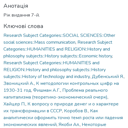
Анотація
Рік видання 7-й.
Ключові слова
Research Subject Categories::SOCIAL SCIENCES::Other
social sciences::Mass communication
,
Research Subject
Categories::HUMANITIES and RELIGION::History and
philosophy subjects::History subjects::Economic history
,
Research Subject Categories::HUMANITIES and
RELIGION::History and philosophy subjects::History
subjects::History of technology and industry
,
Дубенський Я.
,
Звоницкий А.
,
К методологии контрольных цифр на
1930-31 год
,
Фишман А.Г.
,
Проблема реального
капитализма (теоретико-экономический очерк)
,
Хайцер П.
,
К вопросу о природе денег и о характере
их трансформации в СССР
,
Коробов В.
,
Как
аналитически оформить точно темп роста или падения
экономических явлений
,
Якоби Ал.
,
Некоторые