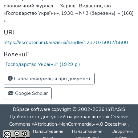
економічний журнал . – Харків : Видавництво
«Господарство України», 1930. – № 3 (березень). – [168]
с.
URI
https://escriptorium.karazin.ua/handle/1237075002/5800
Колекції
"Господарство України" (1929 р.)
Повна інформація про документ
Google Scholar
DSpace software
copyright © 2002-2026
LYRASIS
Цей контент доступний на умовах ліцензії
Creative
Commons «Attribution-NonCommercial» 4.0 Всесвітня
.
Налаштування
Налаштування
Зворотній
куків
доступності
зв'язок