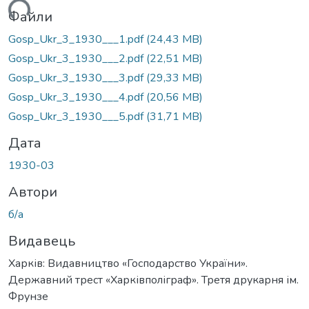
ься...
Файли
Gosp_Ukr_3_1930___1.pdf
(24,43 MB)
Gosp_Ukr_3_1930___2.pdf
(22,51 MB)
Gosp_Ukr_3_1930___3.pdf
(29,33 MB)
Gosp_Ukr_3_1930___4.pdf
(20,56 MB)
Gosp_Ukr_3_1930___5.pdf
(31,71 MB)
Дата
1930-03
Автори
б/а
Видавець
Харків: Видавництво «Господарство України».
Державний трест «Харківполіграф». Третя друкарня ім.
Фрунзе