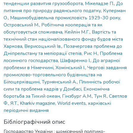
тенденции развития грузооборота
,
Мікеладзе П.
,
До
питання про природу радянського податку
,
Куперман
О.
,
Машинобудівельна промисловість 1929-30 року
,
Островський М.
,
Робітнича кооперація та як
обслуговується споживача
,
Кейлін М.Г.
,
Вартість та
технічний стан націоналізованого фонду будов міста
Харкова
,
Верисоцький Ів.
,
Позачергова проблема до
Дніпрельстану та меліорації степів
,
Рис Н.
,
Проблема
лосинного господарства
,
Шафаренко І.
,
До аграрної
проблеми в Німеччині
,
Хомінський І.
,
Чергові завдання
промислово-торговельного будівництва на
Білоцерківщині
,
Турнянський А.
,
Плинність робочої
сили та проблема кадрів у Донбасі
,
Економічна
боротьба за Тихий океан
,
Гінзбург А.М.
,
Тун Я.
,
Светлов
Ф.
,
Я.Т.
,
Kharkiv magazine
,
World events
,
харківські
періодичні видання
Бібліографічний опис
Господарство України : щомісячний політико-