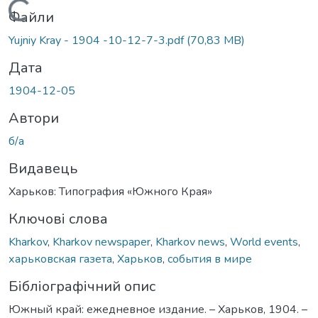
Вантажиться...
Файли
Yujniy Kray - 1904 -10-12-7-3.pdf
(70,83 MB)
Дата
1904-12-05
Автори
б/а
Видавець
Харьков: Типография «Южного Края»
Ключові слова
Kharkov
,
Kharkov newspaper
,
Kharkov news
,
World events
,
харьковская газета
,
Харьков
,
события в мире
Бібліографічний опис
Южный край: ежедневное издание. – Харьков, 1904. –