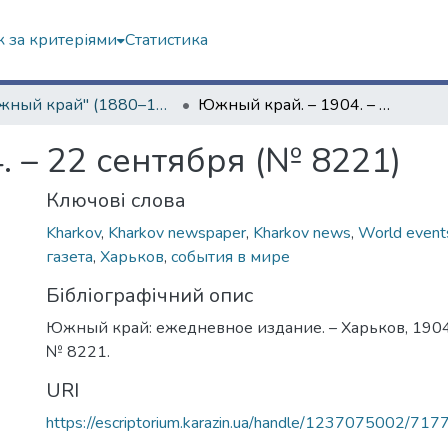
 за критеріями
Статистика
"Южный край" (1880–1919 гг.)
Южный край. – 1904. – 22 сентября (№ 8221)
 – 22 сентября (№ 8221)
Ключові слова
Kharkov
,
Kharkov newspaper
,
Kharkov news
,
World event
газета
,
Харьков
,
события в мире
Бібліографічний опис
Южный край: ежедневное издание. – Харьков, 1904. 
№ 8221.
URI
https://escriptorium.karazin.ua/handle/1237075002/717