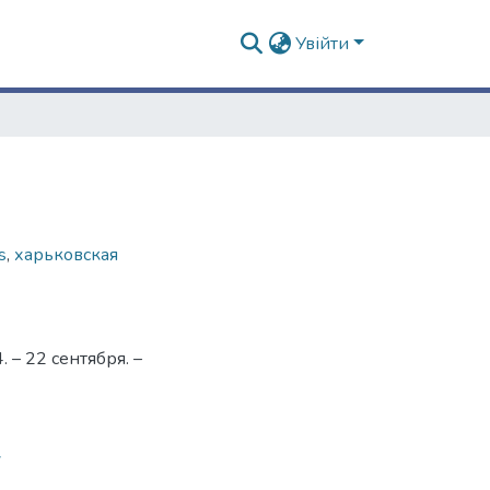
Увійти
s
,
харьковская
– 22 сентября. –
7