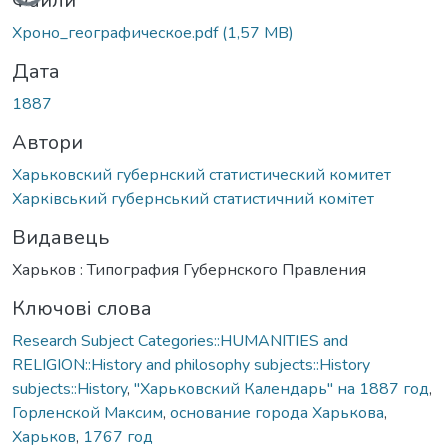
Вантажиться...
Файли
Хроно_географическое.pdf
(1,57 MB)
Дата
1887
Автори
Харьковский губернский статистический комитет
Харківський губернський статистичний комітет
Видавець
Харьков : Типография Губернского Правления
Ключові слова
Research Subject Categories::HUMANITIES and
RELIGION::History and philosophy subjects::History
subjects::History
,
"Харьковский Календарь" на 1887 год
,
Горленской Максим
,
основание города Харькова
,
Харьков
,
1767 год