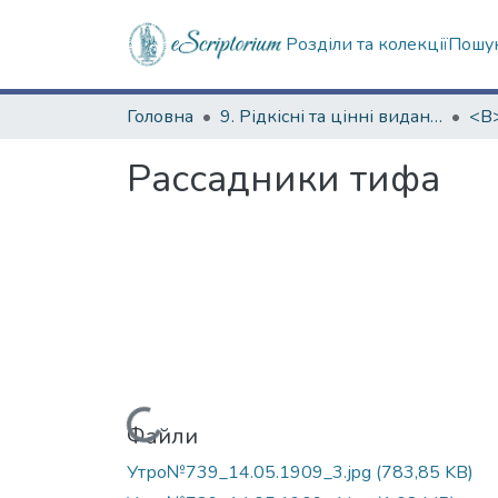
Розділи та колекції
Пошук
Головна
9. Рідкісні та цінні видання
Рассадники тифа
Вантажиться...
Файли
Утро№739_14.05.1909_3.jpg
(783,85 KB)