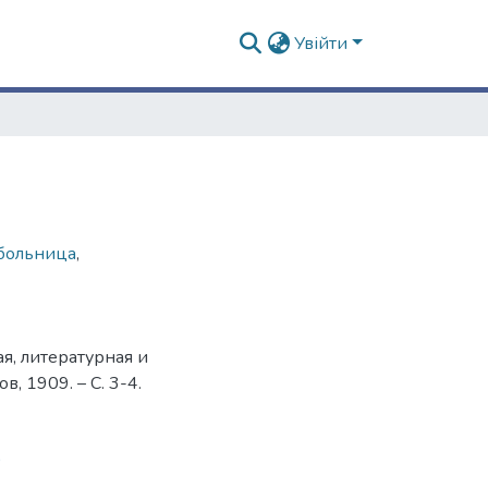
Увійти
больница
,
ая, литературная и
в, 1909. – С. 3-4.
9