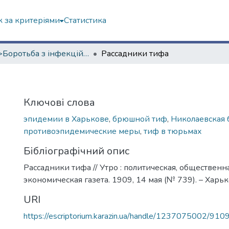
 за критеріями
Статистика
<B>Боротьба з інфекційними хворобами</B>
Рассадники тифа
Ключові слова
эпидемии в Харькове
,
брюшной тиф
,
Николаевская 
противоэпидемические меры
,
тиф в тюрьмах
Бібліографічний опис
Рассадники тифа // Утро : политическая, общественн
экономическая газета. 1909, 14 мая (№ 739). – Харько
URI
https://escriptorium.karazin.ua/handle/1237075002/910