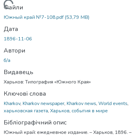
Вантажиться...
Файли
Южный край №7-108.pdf
(53,79 MB)
Дата
1896-11-06
Автори
б/а
Видавець
Харьков: Типография «Южного Края»
Ключові слова
Kharkov
,
Kharkov newspaper
,
Kharkov news
,
World events
,
харьковская газета
,
Харьков
,
события в мире
Бібліографічний опис
Южный край: ежедневное издание. – Харьков, 1896. –