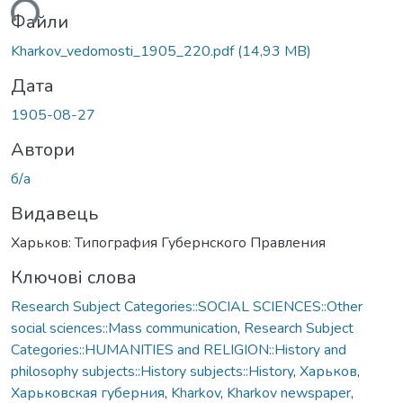
ться...
Файли
Kharkov_vedomosti_1905_220.pdf
(14,93 MB)
Дата
1905-08-27
Автори
б/а
Видавець
Харьков: Типография Губернского Правления
Ключові слова
Research Subject Categories::SOCIAL SCIENCES::Other
social sciences::Mass communication
,
Research Subject
Categories::HUMANITIES and RELIGION::History and
philosophy subjects::History subjects::History
,
Харьков
,
Харьковская губерния
,
Kharkov
,
Kharkov newspaper
,