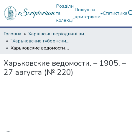
Розділи
Пошук за
та
Статистика
критеріями
колекції
Головна
Харківські періодичні видання
"Харьковские губернские ведомости" (1838–1915 гг.)
Харьковские ведомости. – 1905. – 27 августа (№ 220)
Харьковские ведомости. – 1905. –
27 августа (№ 220)