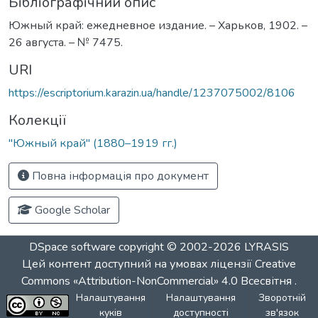
Бібліографічний опис
Южный край: ежедневное издание. – Харьков, 1902. –
26 августа. – № 7475.
URI
https://escriptorium.karazin.ua/handle/1237075002/8106
Колекції
"Южный край" (1880–1919 гг.)
Повна інформація про документ
Google Scholar
DSpace software
copyright © 2002-2026
LYRASIS
Цей контент доступний на умовах ліцензії
Creative
Commons «Attribution-NonCommercial» 4.0 Всесвітня
.
Налаштування
Налаштування
Зворотній
куків
доступності
зв'язок