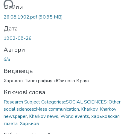
ться...
Файли
26.08.1902.pdf
(90,95 MB)
Дата
1902-08-26
Автори
б/а
Видавець
Харьков: Типография «Южного Края»
Ключові слова
Research Subject Categories::SOCIAL SCIENCES::Other
social sciences::Mass communication
,
Kharkov
,
Kharkov
newspaper
,
Kharkov news
,
World events
,
харьковская
газета
,
Харьков