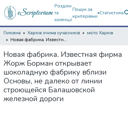
Розділи
Пошук за
та
Статистика
критеріями
колекції
Головна
Харків очима сучасників
місто Харків
Новая фабрика. Известная фирма Жорж Борман открывает шоколадную фабрику вблизи Основы, не далеко от линии строющейся Балашовской железной дороги
Новая фабрика. Известная фирма
Жорж Борман открывает
шоколадную фабрику вблизи
Основы, не далеко от линии
строющейся Балашовской
железной дороги