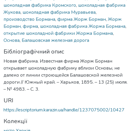
шоколадная фабрика Кромского
,
шоколадная фабрика
Жукова
,
шоколадная фабрика Муравьева
,
производство Бормана
,
фирма Жорж Борман
,
Жорж
Борман, фирма
,
шоколадная фабрика Жоржа Бормана
,
открытие шоколадной фабрики Жоржа Бормана
,
Основа
,
Балашовская железная дорога
Бібліографічний опис
Новая фабрика. Известная фирма Жорж Борман
открывает шоколадную фабрику вблизи Основы, не
далеко от линии строющейся Балашовской железной
дороги // Южный край. – Харьков, 1895. – 13 (25) июля.
– № 4983. – С. 3.
URI
https://escriptorium.karazin.ua/handle/1237075002/10427
Колекції
місто Харків