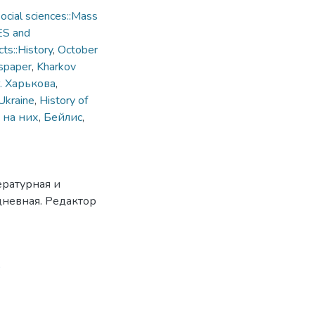
cial sciences::Mass
ES and
ts::History
,
October
spaper
,
Kharkov
. Харькова
,
Ukraine
,
History of
 на них
,
Бейлис
,
ературная и
дневная. Редактор
9