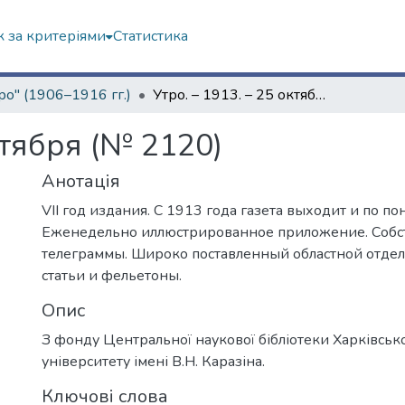
 за критеріями
Статистика
ро" (1906–1916 гг.)
Утро. – 1913. – 25 октября (№ 2120)
ктября (№ 2120)
Анотація
VII год издания. С 1913 года газета выходит и по п
Еженедельно иллюстрированное приложение. Соб
телеграммы. Широко поставленный областной отде
статьи и фельетоны.
Опис
З фонду Центральної наукової бібліотеки Харківськ
університету імені В.Н. Каразіна.
Ключові слова