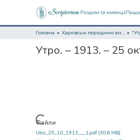
Розділи та колекції
Пошук
Головна
Харківські періодичні видання
"Ут
Утро. – 1913. – 25 о
Вантажиться...
Файли
Utro_25_10_1913___1.pdf
(30,8 MB)