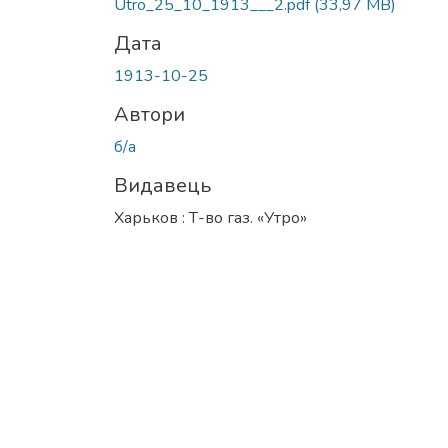
Utro_25_10_1913___2.pdf
(33,97 MB)
Дата
1913-10-25
Автори
б/а
Видавець
Харьков : Т-во газ. «Утро»