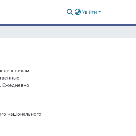
Увійти
онедельникам.
ственные
л. Ежедневно
ого національного