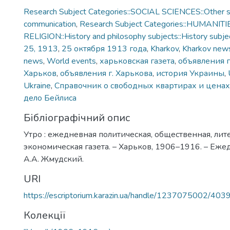
Research Subject Categories::SOCIAL SCIENCES::Other so
communication
,
Research Subject Categories::HUMANITI
RELIGION::History and philosophy subjects::History subjec
25, 1913
,
25 октября 1913 года
,
Kharkov
,
Kharkov new
news
,
World events
,
харьковская газета
,
объявления г
Харьков
,
объявления г. Харькова
,
история Украины
,
Ukraine
,
Справочник о свободных квартирах и ценах
дело Бейлиса
Бібліографічний опис
Утро : ежедневная политическая, общественная, лит
экономическая газета. – Харьков, 1906–1916. – Еже
А.А. Жмудский.
URI
https://escriptorium.karazin.ua/handle/1237075002/403
Колекції