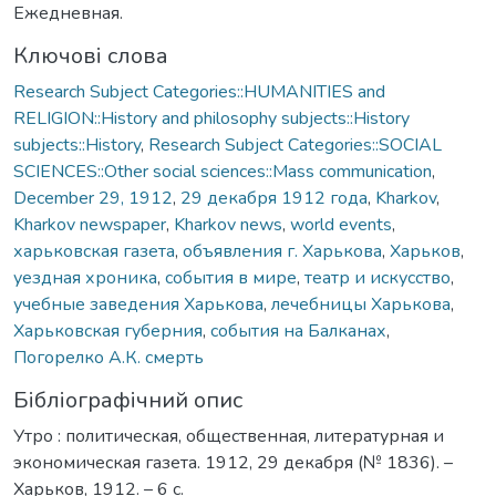
Ежедневная.
Ключові слова
Research Subject Categories::HUMANITIES and
RELIGION::History and philosophy subjects::History
subjects::History
,
Research Subject Categories::SOCIAL
SCIENCES::Other social sciences::Mass communication
,
December 29, 1912
,
29 декабря 1912 года
,
Kharkov
,
Kharkov newspaper
,
Kharkov news
,
world events
,
харьковская газета
,
объявления г. Харькова
,
Харьков
,
уездная хроника
,
события в мире
,
театр и искусство
,
учебные заведения Харькова
,
лечебницы Харькова
,
Харьковская губерния
,
события на Балканах
,
Погорелко А.К. смерть
Бібліографічний опис
Утро : политическая, общественная, литературная и
экономическая газета. 1912, 29 декабря (№ 1836). –
Харьков, 1912. – 6 с.