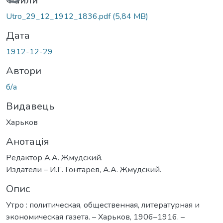
Вантажиться...
Файли
Utro_29_12_1912_1836.pdf
(5,84 MB)
Дата
1912-12-29
Автори
б/а
Видавець
Харьков
Анотація
Редактор А.А. Жмудский.
Издатели – И.Г. Гонтарев, А.А. Жмудский.
Опис
Утро : политическая, общественная, литературная и
экономическая газета. – Харьков, 1906–1916. –