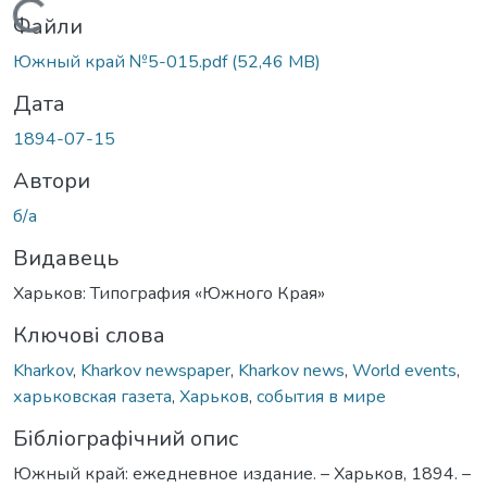
Вантажиться...
Файли
Южный край №5-015.pdf
(52,46 MB)
Дата
1894-07-15
Автори
б/а
Видавець
Харьков: Типография «Южного Края»
Ключові слова
Kharkov
,
Kharkov newspaper
,
Kharkov news
,
World events
,
харьковская газета
,
Харьков
,
события в мире
Бібліографічний опис
Южный край: ежедневное издание. – Харьков, 1894. –