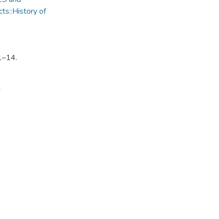
ts::History of
 1–14.
7