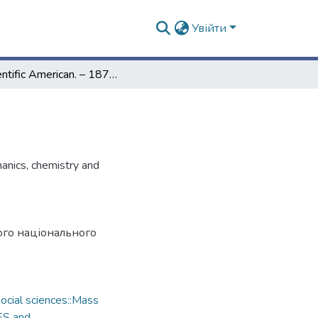
Увійти
Scientific American. – 1871. – Vol. 25, № 1
hanics, chemistry and
ого національного
cial sciences::Mass
ES and