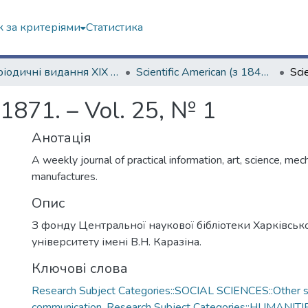
 за критеріями
Статистика
Періодичні видання ХІХ ст.
Scientific American (з 1845 р.)
 1871. – Vol. 25, № 1
Анотація
A weekly journal of practical information, art, science, mec
manufactures.
Опис
З фонду Центральної наукової бібліотеки Харківськ
університету імені В.Н. Каразіна.
Ключові слова
Research Subject Categories::SOCIAL SCIENCES::Other so
communication
,
Research Subject Categories::HUMANITI