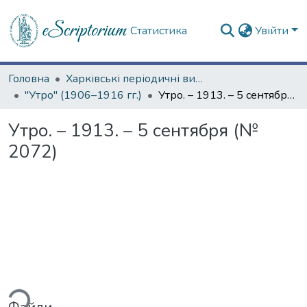
Статистика
Увійти
Головна
Харківські періодичні видання
"Утро" (1906–1916 гг.)
Утро. – 1913. – 5 сентября (№ 2072)
Утро. – 1913. – 5 сентября (№
2072)
ться...