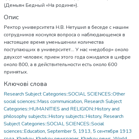
(Демьян Бедный «На родине»).
Опис
Ректор университета Н.В. Нетушил в беседе с нашим
сотрудников коснулся вопроса о наблюдающемся в
настоящее время уменьшении количества
поступающих в университет… У нас «недобор» около
двухсот человек; прием этого года ожидался в цифре
около 800, а в действительности есть около 600
принятых.
Ключові слова
Research Subject Categories::SOCIAL SCIENCES::Other
social sciences::Mass communication
,
Research Subject
Categories::HUMANITIES and RELIGION::History and
philosophy subjects::History subjects::History
,
Research
Subject Categories::SOCIAL SCIENCES::Social
sciences::Education
,
September 5, 1913
,
5 сентября 1913
года
,
Kharkov
,
Kharkov newspaper
,
Kharkov news
,
World