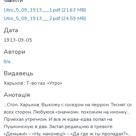
Файли
Utro_5_09_1913___1.pdf
(21,63 MB)
Utro_5_09_1913___2.pdf
(24,59 MB)
Дата
1913-09-05
Автори
б/а
Видавець
Харьков : Т-во газ. «Утро»
Анотація
…Стоп. Харьков. Выхожу с соседом на перрон. Теснят со
всех сторон. Любуюся «значком», похожим на иконку…
Приехал утречком. И все ж едва-едва попал на
Пушкинскую в два. Застал редакцию в тревоге:
«Демьян!» – «Ну, наконец!» – «Да где ж ты пропадал?»…