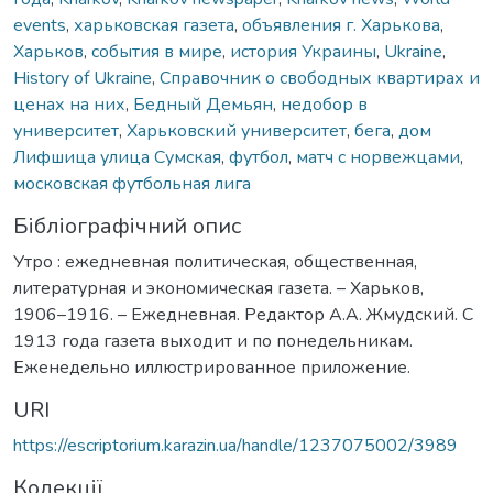
events
,
харьковская газета
,
объявления г. Харькова
,
Харьков
,
события в мире
,
история Украины
,
Ukraine
,
History of Ukraine
,
Справочник о свободных квартирах и
ценах на них
,
Бедный Демьян
,
недобор в
университет
,
Харьковский университет
,
бега
,
дом
Лифшица улица Сумская
,
футбол
,
матч с норвежцами
,
московская футбольная лига
Бібліографічний опис
Утро : ежедневная политическая, общественная,
литературная и экономическая газета. – Харьков,
1906–1916. – Ежедневная. Редактор А.А. Жмудский. С
1913 года газета выходит и по понедельникам.
Еженедельно иллюстрированное приложение.
URI
https://escriptorium.karazin.ua/handle/1237075002/3989
Колекції