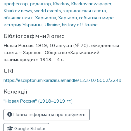
профессор, редактор
,
Kharkov
,
Kharkov newspaper
,
Kharkov news
,
world events
,
харьковская газета
,
объявления г. Харькова
,
Харьков
,
события в мире
,
история Украины
,
Ukraine
,
history of Ukraine
Бібліографічний опис
Новая Россия. 1919, 10 августа (№ 70) : ежедневная
газета. – Харьков : Общество «Харьковский
взаимокредит», 1919. – 4 с.
URI
https://escriptorium.karazin.ua/handle/1237075002/2249
Колекції
"Новая Россия" (1918–1919 гг.)
Повна інформація про документ
Google Scholar