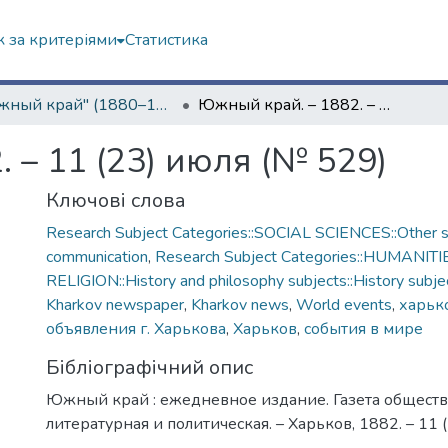
 за критеріями
Статистика
"Южный край" (1880–1919 гг.)
Южный край. – 1882. – 11 (23) июля (№ 529)
 – 11 (23) июля (№ 529)
Ключові слова
Research Subject Categories::SOCIAL SCIENCES::Other so
communication
,
Research Subject Categories::HUMANITI
RELIGION::History and philosophy subjects::History subjec
Kharkov newspaper
,
Kharkov news
,
World events
,
харько
объявления г. Харькова
,
Харьков
,
события в мире
Бібліографічний опис
Южный край : ежедневное издание. Газета обществ
литературная и политическая. – Харьков, 1882. – 11 