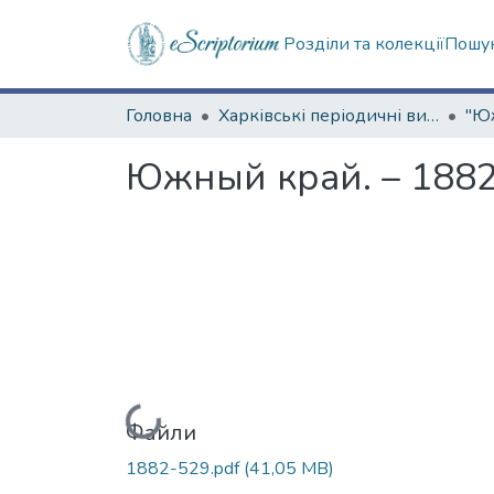
Розділи та колекції
Пошук
Головна
Харківські періодичні видання
Южный край. – 1882.
Вантажиться...
Файли
1882-529.pdf
(41,05 MB)