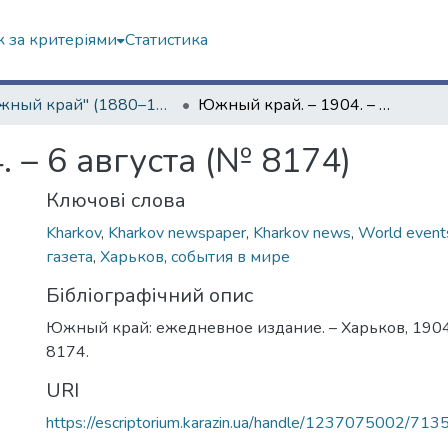
 за критеріями
Статистика
"Южный край" (1880–1919 гг.)
Южный край. – 1904. – 6 августа (№ 8174)
 – 6 августа (№ 8174)
Ключові слова
Kharkov
,
Kharkov newspaper
,
Kharkov news
,
World event
газета
,
Харьков
,
события в мире
Бібліографічний опис
Южный край: ежедневное издание. – Харьков, 1904. 
8174.
URI
https://escriptorium.karazin.ua/handle/1237075002/713