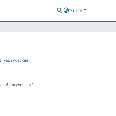
Увійти
s
,
харьковская
– 6 августа. – №
5