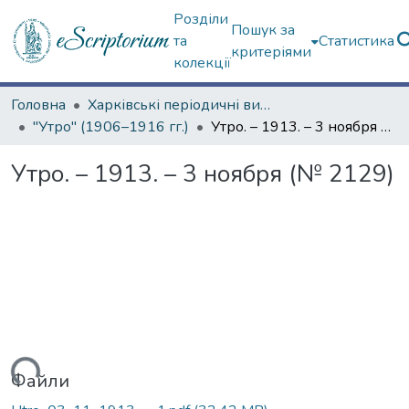
Розділи
Пошук за
та
Статистика
критеріями
колекції
Головна
Харківські періодичні видання
"Утро" (1906–1916 гг.)
Утро. – 1913. – 3 ноября (№ 2129)
Утро. – 1913. – 3 ноября (№ 2129)
ться...
Файли