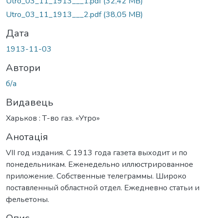
Utro_03_11_1913___1.pdf
(32,42 MB)
Utro_03_11_1913___2.pdf
(38,05 MB)
Дата
1913-11-03
Автори
б/а
Видавець
Харьков : Т-во газ. «Утро»
Анотація
VII год издания. С 1913 года газета выходит и по
понедельникам. Еженедельно иллюстрированное
приложение. Собственные телеграммы. Широко
поставленный областной отдел. Ежедневно статьи и
фельетоны.