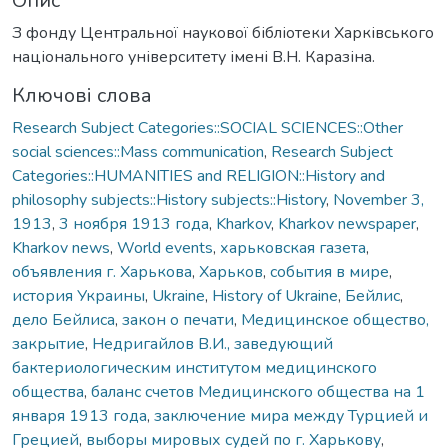
Опис
З фонду Центральної наукової бібліотеки Харківського
національного університету імені В.Н. Каразіна.
Ключові слова
Research Subject Categories::SOCIAL SCIENCES::Other
social sciences::Mass communication
,
Research Subject
Categories::HUMANITIES and RELIGION::History and
philosophy subjects::History subjects::History
,
November 3,
1913
,
3 ноября 1913 года
,
Kharkov
,
Kharkov newspaper
,
Kharkov news
,
World events
,
харьковская газета
,
объявления г. Харькова
,
Харьков
,
события в мире
,
история Украины
,
Ukraine
,
History of Ukraine
,
Бейлис
,
дело Бейлиса
,
закон о печати
,
Медицинское общество,
закрытие
,
Недригайлов В.И., заведующий
бактериологическим институтом медицинского
общества
,
баланс счетов Медицинского общества на 1
января 1913 года
,
заключение мира между Турцией и
Грецией
,
выборы мировых судей по г. Харькову
,