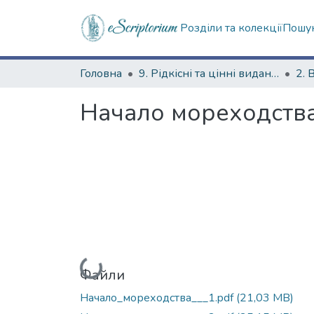
Розділи та колекції
Пошук
Головна
9. Рідкісні та цінні видання
2. 
Начало мореходства
Вантажиться...
Файли
Начало_мореходства___1.pdf
(21,03 MB)