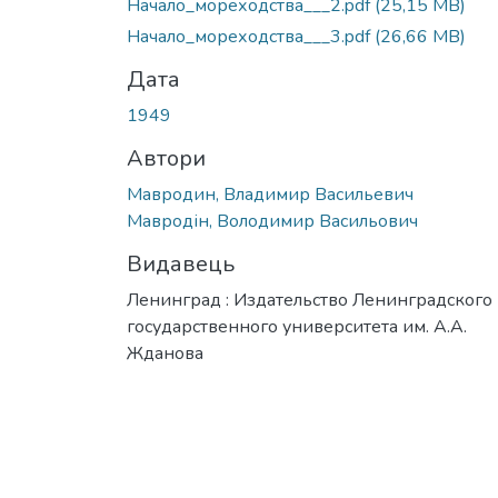
Начало_мореходства___2.pdf
(25,15 MB)
Начало_мореходства___3.pdf
(26,66 MB)
Дата
1949
Автори
Мавродин, Владимир Васильевич
Мавродін, Володимир Васильович
Видавець
Ленинград : Издательство Ленинградского
государственного университета им. А.А.
Жданова