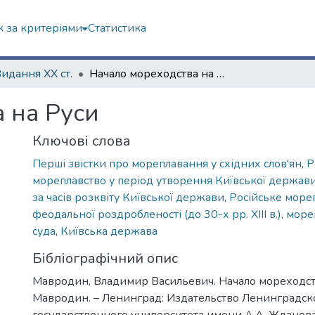
 за критеріями
Статистика
Видання ХХ ст.
Начало мореходства на Руси
 на Руси
Ключові слова
Перші звістки про мореплавання у східних слов'ян
,
Р
мореплавство у період утворення Київської держав
за часів розквіту Київської держави
,
Російське мореп
феодальної роздробленості (до 30-х рр. XIII в.)
,
море
суда
,
Київська держава
Бібліографічний опис
Мавродин, Владимир Васильевич. Начало мореходства
Мавродин. – Ленинград: Издательство Ленинградск