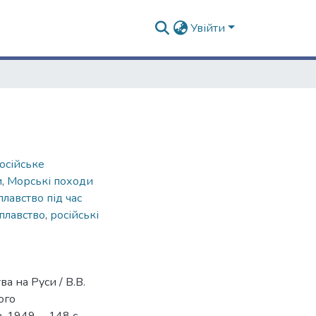
Увійти
осійське
и
,
Морські походи
лавство під час
плавство
,
російські
 на Руси / В.В.
ого