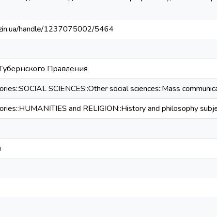
arazin.ua/handle/1237075002/5464
 Губернского Правления
ories::SOCIAL SCIENCES::Other social sciences::Mass communic
ries::HUMANITIES and RELIGION::History and philosophy subject
я