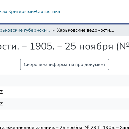
 за критеріями
Статистика
"Харьковские губернские ведомости" (1838–1915 гг.)
Харьковские ведомости. – 1905. – 25 ноября (№ 294)
ти. – 1905. – 25 ноября (№
Скорочена інформація про документ
9Z
9Z
и: ежедневное издание. – 25 ноября (№ 294), 1905. – Хар