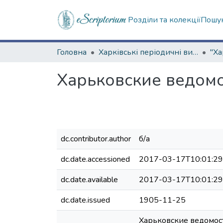
Розділи та колекції
Пошук
Головна
Харківські періодичні видання
Харьковские ведомос
dc.contributor.author
б/а
dc.date.accessioned
2017-03-17T10:01:2
dc.date.available
2017-03-17T10:01:2
dc.date.issued
1905-11-25
Харьковские ведомост