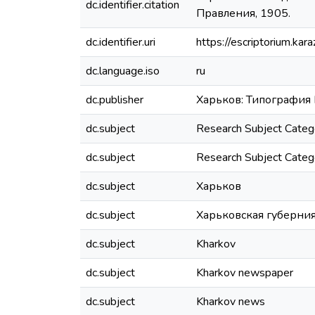
dc.identifier.citation
Правления, 1905.
dc.identifier.uri
https://escriptorium.k
dc.language.iso
ru
dc.publisher
Харьков: Типография
dc.subject
Research Subject Categ
dc.subject
Research Subject Catego
dc.subject
Харьков
dc.subject
Харьковская губерни
dc.subject
Kharkov
dc.subject
Kharkov newspaper
dc.subject
Kharkov news