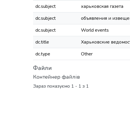
dc.subject
харьковская газета
dc.subject
объявления и извеще
dc.subject
World events
dc.title
Харьковские ведомост
dc.type
Other
Файли
Контейнер файлів
Зараз показуємо
1 - 1 з 1