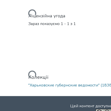
Вантажиться...
Ліцензійна угода
Зараз показуємо
1 - 1 з 1
Вантажиться...
Колекції
"Харьковские губернские ведомости" (1838
Цей контент доступни