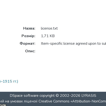
Назва:
license.txt
Розмір:
1,71 KB
Формат:
Item-specific license agreed upon to s
Опис:
–1915 гг.)
DSpace software
copyright © 2002-2026
LYRASIS
й на умовах ліцензії
Creative Commons «Attribution-NonCom