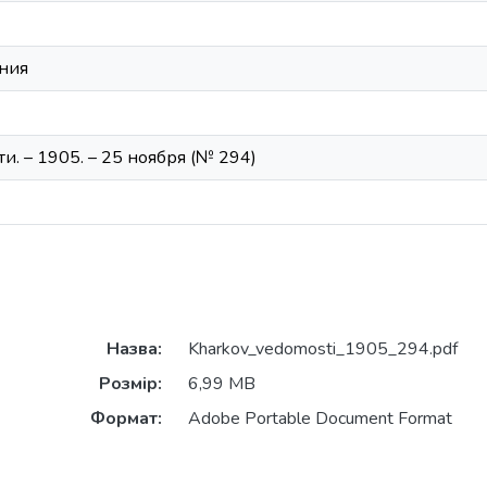
ния
и. – 1905. – 25 ноября (№ 294)
Назва:
Kharkov_vedomosti_1905_294.pdf
Розмір:
6,99 MB
Формат:
Adobe Portable Document Format