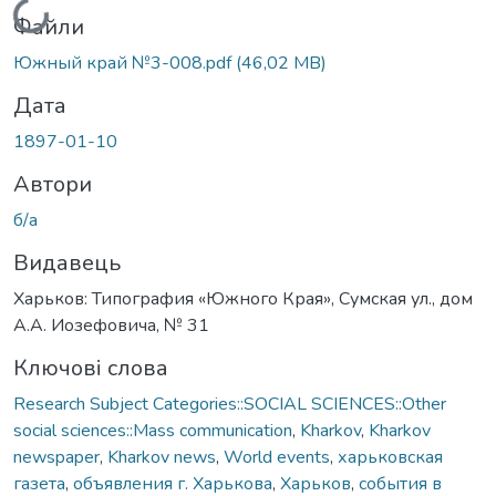
Вантажиться...
Файли
Южный край №3-008.pdf
(46,02 MB)
Дата
1897-01-10
Автори
б/а
Видавець
Харьков: Типография «Южного Края», Сумская ул., дом
А.А. Иозефовича, № 31
Ключові слова
Research Subject Categories::SOCIAL SCIENCES::Other
social sciences::Mass communication
,
Kharkov
,
Kharkov
newspaper
,
Kharkov news
,
World events
,
харьковская
газета
,
объявления г. Харькова
,
Харьков
,
события в