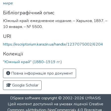
мире
Бібліографічний опис
Южный край: ежедневное издание. – Харьков, 1897. –
10 января. – № 5500.
URI
https://escriptorium.karazin.ua/handle/1237075002/6204
Колекції
"Южный край" (1880–1919 гг.)
Повна інформація про документ
Google Scholar
DSpace software
copyright © 2002-2026
LYRASIS
Цей контент доступний на умовах ліцензії
Creative
Commons «Attribution-NonCommercial» 4.0 Всесвітня
.