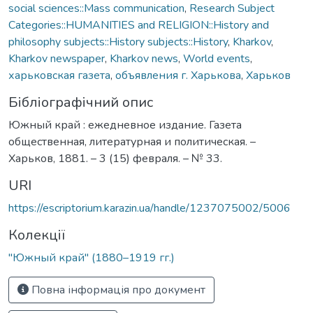
social sciences::Mass communication
,
Research Subject
Categories::HUMANITIES and RELIGION::History and
philosophy subjects::History subjects::History
,
Kharkov
,
Kharkov newspaper
,
Kharkov news
,
World events
,
харьковская газета
,
объявления г. Харькова
,
Харьков
Бібліографічний опис
Южный край : ежедневное издание. Газета
общественная, литературная и политическая. –
Харьков, 1881. – 3 (15) февраля. – № 33.
URI
https://escriptorium.karazin.ua/handle/1237075002/5006
Колекції
"Южный край" (1880–1919 гг.)
Повна інформація про документ