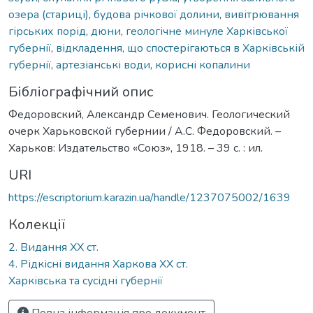
озера (стариці)
,
будова річкової долини
,
вивітрювання
гірських порід
,
дюни
,
геологічне минуле Харківської
губернії
,
відкладення, що спостерігаються в Харківській
губернії
,
артезіанські води
,
корисні копалини
Бібліографічний опис
Федоровский, Александр Семенович. Геологический
очерк Харьковской губернии / А.С. Федоровский. –
Харьков: Издательство «Союз», 1918. – 39 с. : ил.
URI
https://escriptorium.karazin.ua/handle/1237075002/1639
Колекції
2. Видання ХХ ст.
4. Рідкісні видання Харкова ХХ ст.
Харківська та сусідні губернії
Повна інформація про документ