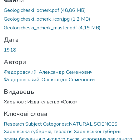
Вантажиться...
Файли
Geologicheski_ocherk.pdf
(48,86 MB)
Geologicheski_ocherk_icon.jpg
(1,2 MB)
Geologicheski_ocherk_master.pdf
(4,19 MB)
Дата
1918
Автори
Федоровский, Александр Семенович
Федоровський, Олександр Семенович
Видавець
Харьков : Издательство «Союз»
Ключові слова
Research Subject Categories::NATURAL SCIENCES
,
Харківська губернія
,
геологія Харківської губернії
,
зсуви
,
блукання річкового русла
,
утворення заливного